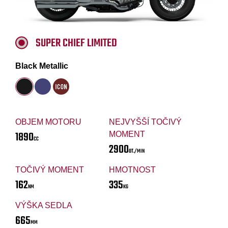
SUPER CHIEF LIMITED
Black Metallic
OBJEM MOTORU
NEJVYŠŠÍ TOČIVÝ
1890
MOMENT
CC
2900
OT./MIN
TOČIVÝ MOMENT
HMOTNOST
162
335
NM
KG
VÝŠKA SEDLA
665
MM