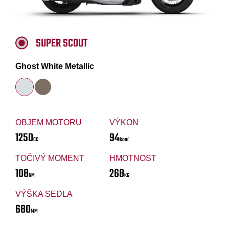
SUPER SCOUT
Ghost White Metallic
OBJEM MOTORU
VÝKON
1250
94
CC
koní
TOČIVÝ MOMENT
HMOTNOST
108
268
NM
KG
VÝŠKA SEDLA
680
MM