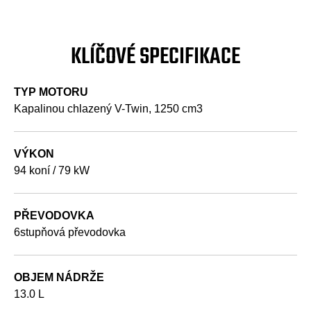
KLÍČOVÉ SPECIFIKACE
TYP MOTORU
Kapalinou chlazený V-Twin, 1250 cm3
VÝKON
94 koní / 79 kW
PŘEVODOVKA
6stupňová převodovka
OBJEM NÁDRŽE
13.0 L