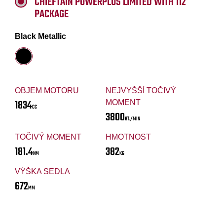
CHIEFTAIN POWERPLUS LIMITED WITH 112
PACKAGE
Black Metallic
OBJEM MOTORU
NEJVYŠŠÍ TOČIVÝ
1834
MOMENT
CC
3800
OT./MIN
TOČIVÝ MOMENT
HMOTNOST
181.4
382
NM
KG
VÝŠKA SEDLA
672
MM