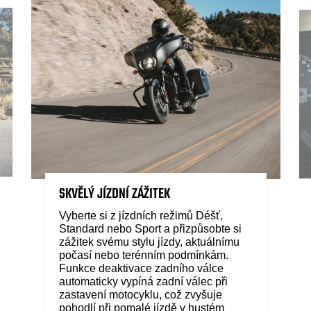
SKVĚLÝ JÍZDNÍ ZÁŽITEK
Vyberte si z jízdních režimů Déšť,
Standard nebo Sport a přizpůsobte si
zážitek svému stylu jízdy, aktuálnímu
počasí nebo terénním podmínkám.
Funkce deaktivace zadního válce
automaticky vypíná zadní válec při
zastavení motocyklu, což zvyšuje
pohodlí při pomalé jízdě v hustém