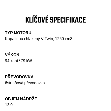
KLÍČOVÉ SPECIFIKACE
TYP MOTORU
Kapalinou chlazený V-Twin, 1250 cm3
VÝKON
94 koní / 79 kW
PŘEVODOVKA
6stupňová převodovka
OBJEM NÁDRŽE
13.0 L