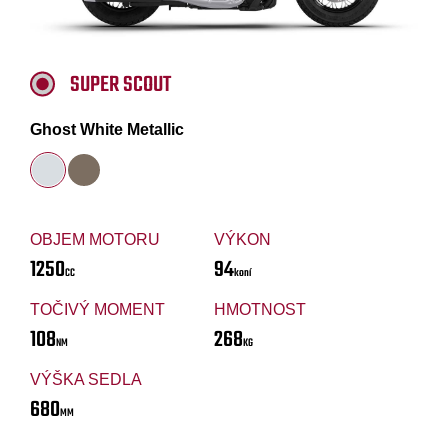
SUPER SCOUT
Ghost White Metallic
OBJEM MOTORU
VÝKON
1250
94
CC
koní
TOČIVÝ MOMENT
HMOTNOST
108
268
NM
KG
VÝŠKA SEDLA
680
MM